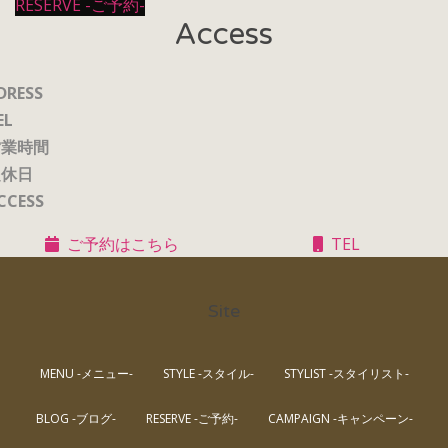
RESERVE -ご予約-
Access
DRESS
EL
営業時間
定休日
CCESS
ご予約はこちら
TEL
Site
MENU -メニュー-
STYLE -スタイル-
STYLIST -スタイリスト-
BLOG -ブログ-
RESERVE -ご予約-
CAMPAIGN -キャンペーン-